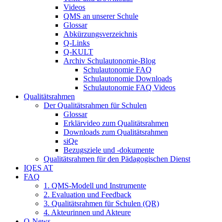
Videos
QMS an unserer Schule
Glossar
Abkürzungsverzeichnis
Q-Links
Q-KULT
Archiv Schulautonomie-Blog
Schulautonomie FAQ
Schulautonomie Downloads
Schulautonomie FAQ Videos
Qualitätsrahmen
Der Qualitätsrahmen für Schulen
Glossar
Erklärvideo zum Qualitätsrahmen
Downloads zum Qualitätsrahmen
siQe
Bezugsziele und -dokumente
Qualitätsrahmen für den Pädagogischen Dienst
IQES AT
FAQ
1. QMS-Modell und Instrumente
2. Evaluation und Feedback
3. Qualitätsrahmen für Schulen (QR)
4. Akteurinnen und Akteure
Q-News