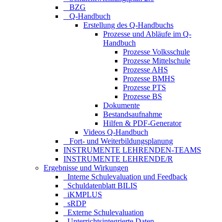
_ BZG
_ Q-Handbuch
Erstellung des Q-Handbuchs
Prozesse und Abläufe im Q-
Handbuch
Prozesse Volksschule
Prozesse Mittelschule
Prozesse AHS
Prozesse BMHS
Prozesse PTS
Prozesse BS
Dokumente
Bestandsaufnahme
Hilfen & PDF-Generator
Videos Q-Handbuch
_ Fort- und Weiterbildungsplanung
INSTRUMENTE LEHRENDEN-TEAMS
INSTRUMENTE LEHRENDE/R
Ergebnisse und Wirkungen
_Interne Schulevaluation und Feedback
_Schuldatenblatt BILIS
_iKMPLUS
_sRDP
_Externe Schulevaluation
_Unterrichtsintegrierte Daten