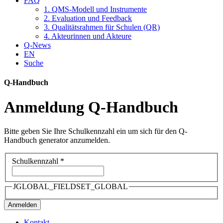
FAQ
1. QMS-Modell und Instrumente
2. Evaluation und Feedback
3. Qualitätsrahmen für Schulen (QR)
4. Akteurinnen und Akteure
Q-News
EN
Suche
Q-Handbuch
Anmeldung Q-Handbuch
Bitte geben Sie Ihre Schulkennzahl ein um sich für den Q-
Handbuch generator anzumelden.
Schulkennzahl
*
JGLOBAL_FIELDSET_GLOBAL
Anmelden
Kontakt