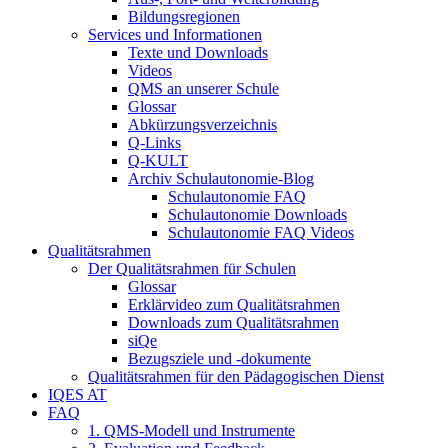
Bildungsregionen
Services und Informationen
Texte und Downloads
Videos
QMS an unserer Schule
Glossar
Abkürzungsverzeichnis
Q-Links
Q-KULT
Archiv Schulautonomie-Blog
Schulautonomie FAQ
Schulautonomie Downloads
Schulautonomie FAQ Videos
Qualitätsrahmen
Der Qualitätsrahmen für Schulen
Glossar
Erklärvideo zum Qualitätsrahmen
Downloads zum Qualitätsrahmen
siQe
Bezugsziele und -dokumente
Qualitätsrahmen für den Pädagogischen Dienst
IQES AT
FAQ
1. QMS-Modell und Instrumente