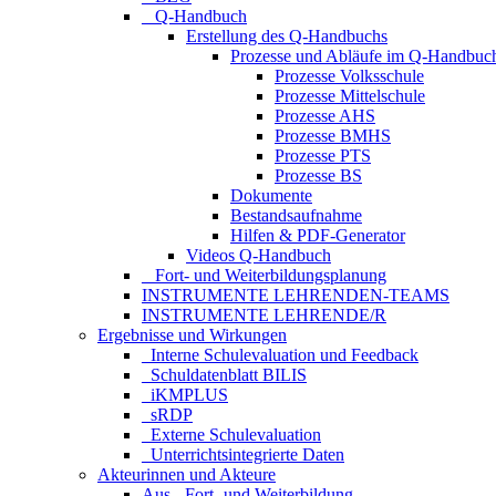
_ Q-Handbuch
Erstellung des Q-Handbuchs
Prozesse und Abläufe im Q-Handbuc
Prozesse Volksschule
Prozesse Mittelschule
Prozesse AHS
Prozesse BMHS
Prozesse PTS
Prozesse BS
Dokumente
Bestandsaufnahme
Hilfen & PDF-Generator
Videos Q-Handbuch
_ Fort- und Weiterbildungsplanung
INSTRUMENTE LEHRENDEN-TEAMS
INSTRUMENTE LEHRENDE/R
Ergebnisse und Wirkungen
_Interne Schulevaluation und Feedback
_Schuldatenblatt BILIS
_iKMPLUS
_sRDP
_Externe Schulevaluation
_Unterrichtsintegrierte Daten
Akteurinnen und Akteure
Aus-, Fort- und Weiterbildung