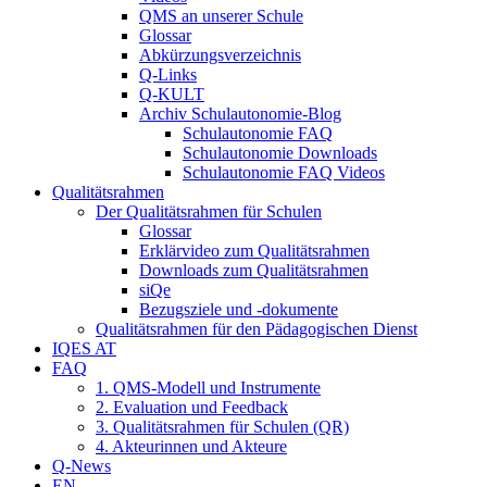
QMS an unserer Schule
Glossar
Abkürzungsverzeichnis
Q-Links
Q-KULT
Archiv Schulautonomie-Blog
Schulautonomie FAQ
Schulautonomie Downloads
Schulautonomie FAQ Videos
Qualitätsrahmen
Der Qualitätsrahmen für Schulen
Glossar
Erklärvideo zum Qualitätsrahmen
Downloads zum Qualitätsrahmen
siQe
Bezugsziele und -dokumente
Qualitätsrahmen für den Pädagogischen Dienst
IQES AT
FAQ
1. QMS-Modell und Instrumente
2. Evaluation und Feedback
3. Qualitätsrahmen für Schulen (QR)
4. Akteurinnen und Akteure
Q-News
EN