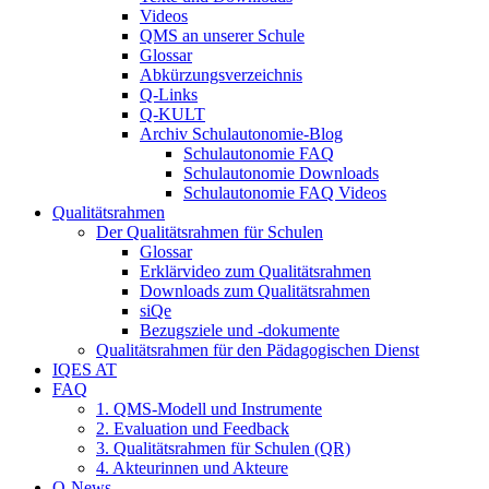
Videos
QMS an unserer Schule
Glossar
Abkürzungsverzeichnis
Q-Links
Q-KULT
Archiv Schulautonomie-Blog
Schulautonomie FAQ
Schulautonomie Downloads
Schulautonomie FAQ Videos
Qualitätsrahmen
Der Qualitätsrahmen für Schulen
Glossar
Erklärvideo zum Qualitätsrahmen
Downloads zum Qualitätsrahmen
siQe
Bezugsziele und -dokumente
Qualitätsrahmen für den Pädagogischen Dienst
IQES AT
FAQ
1. QMS-Modell und Instrumente
2. Evaluation und Feedback
3. Qualitätsrahmen für Schulen (QR)
4. Akteurinnen und Akteure
Q-News