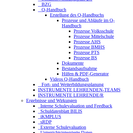
_ BZG
_ Q-Handbuch
Erstellung des Q-Handbuchs
Prozesse und Abläufe im Q-
Handbuch
Prozesse Volksschule
Prozesse Mittelschule
Prozesse AHS
Prozesse BMHS
Prozesse PTS
Prozesse BS
Dokumente
Bestandsaufnahme
Hilfen & PDF-Generator
Videos Q-Handbuch
_ Fort- und Weiterbildungsplanung
INSTRUMENTE LEHRENDEN-TEAMS
INSTRUMENTE LEHRENDE/R
Ergebnisse und Wirkungen
_Interne Schulevaluation und Feedback
_Schuldatenblatt BILIS
_iKMPLUS
_sRDP
_Externe Schulevaluation
_Unterrichtsintegrierte Daten