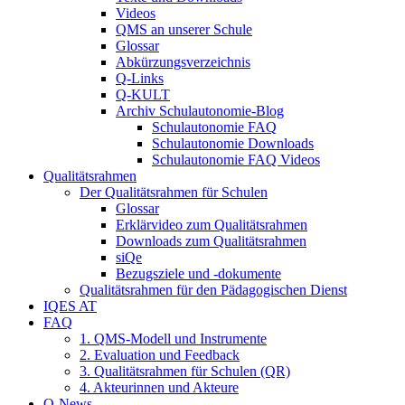
Videos
QMS an unserer Schule
Glossar
Abkürzungsverzeichnis
Q-Links
Q-KULT
Archiv Schulautonomie-Blog
Schulautonomie FAQ
Schulautonomie Downloads
Schulautonomie FAQ Videos
Qualitätsrahmen
Der Qualitätsrahmen für Schulen
Glossar
Erklärvideo zum Qualitätsrahmen
Downloads zum Qualitätsrahmen
siQe
Bezugsziele und -dokumente
Qualitätsrahmen für den Pädagogischen Dienst
IQES AT
FAQ
1. QMS-Modell und Instrumente
2. Evaluation und Feedback
3. Qualitätsrahmen für Schulen (QR)
4. Akteurinnen und Akteure
Q-News