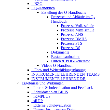
_ BZG
_ Q-Handbuch
Erstellung des Q-Handbuchs
Prozesse und Abläufe im Q-
Handbuch
Prozesse Volksschule
Prozesse Mittelschule
Prozesse AHS
Prozesse BMHS
Prozesse PTS
Prozesse BS
Dokumente
Bestandsaufnahme
Hilfen & PDF-Generator
Videos Q-Handbuch
_ Fort- und Weiterbildungsplanung
INSTRUMENTE LEHRENDEN-TEAMS
INSTRUMENTE LEHRENDE/R
Ergebnisse und Wirkungen
_Interne Schulevaluation und Feedback
_Schuldatenblatt BILIS
_iKMPLUS
_sRDP
_Externe Schulevaluation
_Unterrichtsintegrierte Daten