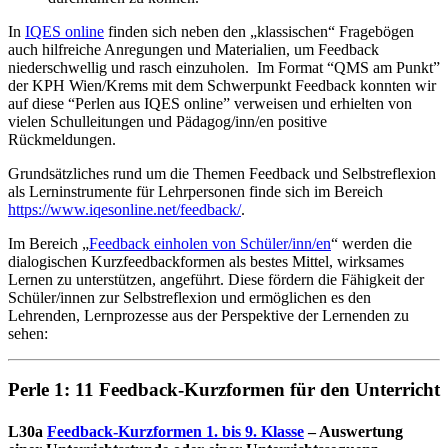
In
IQES online
finden sich neben den „klassischen“ Fragebögen
auch hilfreiche Anregungen und Materialien, um Feedback
niederschwellig und rasch einzuholen. Im Format “QMS am Punkt”
der KPH Wien/Krems mit dem Schwerpunkt Feedback konnten wir
auf diese “Perlen aus IQES online” verweisen und erhielten von
vielen Schulleitungen und Pädagog/inn/en positive
Rückmeldungen.
Grundsätzliches rund um die Themen Feedback und Selbstreflexion
als Lerninstrumente für Lehrpersonen finde sich im Bereich
https://www.iqesonline.net/feedback/
.
Im Bereich „
Feedback einholen von Schüler/inn/en
“ werden die
dialogischen Kurzfeedbackformen als bestes Mittel, wirksames
Lernen zu unterstützen, angeführt. Diese fördern die Fähigkeit der
Schüler/innen zur Selbstreflexion und ermöglichen es den
Lehrenden, Lernprozesse aus der Perspektive der Lernenden zu
sehen:
Perle 1:
11 Feedback-Kurzformen für den Unterricht
L30a
Feedback-Kurzformen 1. bis 9. Klasse
– Auswertung