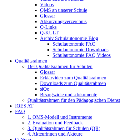
Videos
QMS an unserer Schule
Glossar
Abkürzungsverzeichnis
Q-Links
Q-KULT
Archiv Schulautonomie-Blog
Schulautonomie FAQ
Schulautonomie Downloads
Schulautonomie FAQ Videos
Qualitätsrahmen
Der Qualitätsrahmen für Schulen
Glossar
Erklärvideo zum Qualitätsrahmen
Downloads zum Qualitätsrahmen
siQe
Bezugsziele und -dokumente
Qualitätsrahmen für den Pädagogischen Dienst
IQES AT
FAQ
1. QMS-Modell und Instrumente
2. Evaluation und Feedback
3. Qualitätsrahmen für Schulen (QR)
4. Akteurinnen und Akteure
Q-News