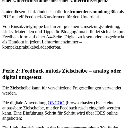
einer Unterrichtsstunde oder einer Unterrichtssequenz
Unter diesem Link findet sich die
Instrumentensammlung 30a
als
PDF mit elf Feedback-Kurzformen für den Unterricht.
Von Einsatzzielgruppe bis hin zur genauen Umsetzungsanleitung,
Links, Materialen und Tipps für Pädagog/inn/en findet sich alles pro
Feedbackform auf einer A4-Seite. Digital zu lesen oder ausgedruckt
als Handout in jedem Lehrer/innenzimmer –
kompakt.praktikabel.adaptierbar.
Perle 2:
Feedback mittels Zielscheibe – analog oder
digital umgesetzt
Die Zielscheibe kann für verschiedene Fragestellungen verwendet
werden.
Die digitale Anwendung
ONCOO
(browserbasiert) bietet eine
anpassbare Zielscheibe, mit der Feedback rasch eingeholt werden
kann. Eine Einführung Schritt für Schritt wird über IQES online
angeboten:
Ein Link, der sich auch in der Instrumentensammlung 30a findet,