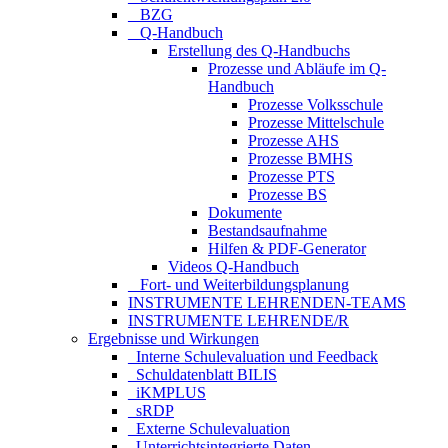
_ BZG
_ Q-Handbuch
Erstellung des Q-Handbuchs
Prozesse und Abläufe im Q-
Handbuch
Prozesse Volksschule
Prozesse Mittelschule
Prozesse AHS
Prozesse BMHS
Prozesse PTS
Prozesse BS
Dokumente
Bestandsaufnahme
Hilfen & PDF-Generator
Videos Q-Handbuch
_ Fort- und Weiterbildungsplanung
INSTRUMENTE LEHRENDEN-TEAMS
INSTRUMENTE LEHRENDE/R
Ergebnisse und Wirkungen
_Interne Schulevaluation und Feedback
_Schuldatenblatt BILIS
_iKMPLUS
_sRDP
_Externe Schulevaluation
_Unterrichtsintegrierte Daten