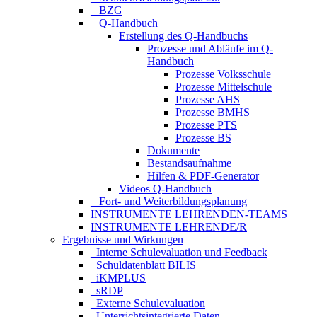
_ BZG
_ Q-Handbuch
Erstellung des Q-Handbuchs
Prozesse und Abläufe im Q-
Handbuch
Prozesse Volksschule
Prozesse Mittelschule
Prozesse AHS
Prozesse BMHS
Prozesse PTS
Prozesse BS
Dokumente
Bestandsaufnahme
Hilfen & PDF-Generator
Videos Q-Handbuch
_ Fort- und Weiterbildungsplanung
INSTRUMENTE LEHRENDEN-TEAMS
INSTRUMENTE LEHRENDE/R
Ergebnisse und Wirkungen
_Interne Schulevaluation und Feedback
_Schuldatenblatt BILIS
_iKMPLUS
_sRDP
_Externe Schulevaluation
_Unterrichtsintegrierte Daten