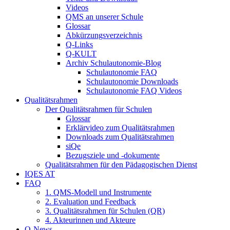
Videos
QMS an unserer Schule
Glossar
Abkürzungsverzeichnis
Q-Links
Q-KULT
Archiv Schulautonomie-Blog
Schulautonomie FAQ
Schulautonomie Downloads
Schulautonomie FAQ Videos
Qualitätsrahmen
Der Qualitätsrahmen für Schulen
Glossar
Erklärvideo zum Qualitätsrahmen
Downloads zum Qualitätsrahmen
siQe
Bezugsziele und -dokumente
Qualitätsrahmen für den Pädagogischen Dienst
IQES AT
FAQ
1. QMS-Modell und Instrumente
2. Evaluation und Feedback
3. Qualitätsrahmen für Schulen (QR)
4. Akteurinnen und Akteure
Q-News