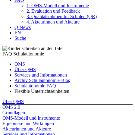
FAQ
1. QMS-Modell und Instrumente
2. Evaluation und Feedback
3. Qualitätsrahmen für Schulen (QR)
4. Akteurinnen und Akteure
Q-News
EN
Suche
FAQ Schul­auto­nomie
QMS
Über QMS
Services und Informationen
Archiv Schulautonomie-Blog
Schulautonomie FAQ
Flexible Unterrichtseinheiten
Über QMS
QMS 2.0
Grundlagen
QMS-Modell und Instrumente
Ergebnisse und Wirkungen
Akteurinnen und Akteure
Services und Informationen