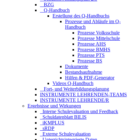
_ BZG
_ Q-Handbuch
Erstellung des Q-Handbuchs
Prozesse und Abläufe im Q-
Handbuch
Prozesse Volksschule
Prozesse Mittelschule
Prozesse AHS
Prozesse BMHS
Prozesse PTS
Prozesse BS
Dokumente
Bestandsaufnahme
Hilfen & PDF-Generator
Videos Q-Handbuch
_ Fort- und Weiterbildungsplanung
INSTRUMENTE LEHRENDEN-TEAMS
INSTRUMENTE LEHRENDE/R
Ergebnisse und Wirkungen
_Interne Schulevaluation und Feedback
_Schuldatenblatt BILIS
_iKMPLUS
_sRDP
_Externe Schulevaluation
_Unterrichtsintegrierte Daten