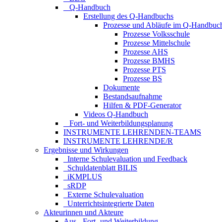
_ Q-Handbuch
Erstellung des Q-Handbuchs
Prozesse und Abläufe im Q-Handbuc
Prozesse Volksschule
Prozesse Mittelschule
Prozesse AHS
Prozesse BMHS
Prozesse PTS
Prozesse BS
Dokumente
Bestandsaufnahme
Hilfen & PDF-Generator
Videos Q-Handbuch
_ Fort- und Weiterbildungsplanung
INSTRUMENTE LEHRENDEN-TEAMS
INSTRUMENTE LEHRENDE/R
Ergebnisse und Wirkungen
_Interne Schulevaluation und Feedback
_Schuldatenblatt BILIS
_iKMPLUS
_sRDP
_Externe Schulevaluation
_Unterrichtsintegrierte Daten
Akteurinnen und Akteure
Aus-, Fort- und Weiterbildung