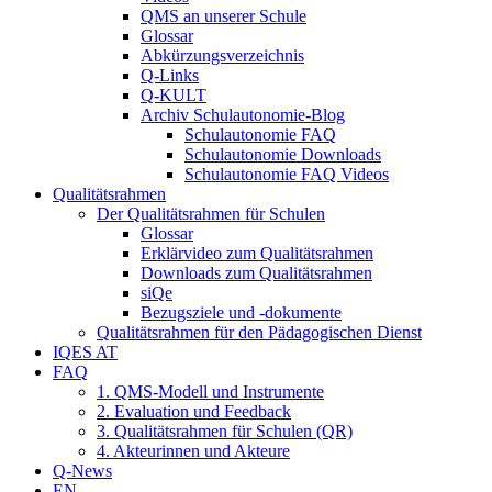
QMS an unserer Schule
Glossar
Abkürzungsverzeichnis
Q-Links
Q-KULT
Archiv Schulautonomie-Blog
Schulautonomie FAQ
Schulautonomie Downloads
Schulautonomie FAQ Videos
Qualitätsrahmen
Der Qualitätsrahmen für Schulen
Glossar
Erklärvideo zum Qualitätsrahmen
Downloads zum Qualitätsrahmen
siQe
Bezugsziele und -dokumente
Qualitätsrahmen für den Pädagogischen Dienst
IQES AT
FAQ
1. QMS-Modell und Instrumente
2. Evaluation und Feedback
3. Qualitätsrahmen für Schulen (QR)
4. Akteurinnen und Akteure
Q-News
EN