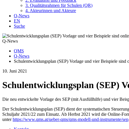
2. Evaluation und Feedback
3. Qualitätsrahmen für Schulen (QR)
4. Akteurinnen und Akteure
Q-News
EN
Suche
Q-News
QMS
Q-News
Schulentwicklungsplan (SEP) Vorlage und vier Beispiele sind 
10. Juni 2021
Schulentwicklungsplan (SEP) Vor
Die neu entwickelte Vorlage des SEP (mit Ausfüllhilfe) und vier Beis
Der Schulentwicklungsplan (SEP) dient der systematischen Steuerun
Schuljahr 2021/22 zum Einsatz. Ab Herbst 2021 wird die Online-For
unter
https://www.qms.at/ueber-qms/qms-modell-und-instrumente/sep