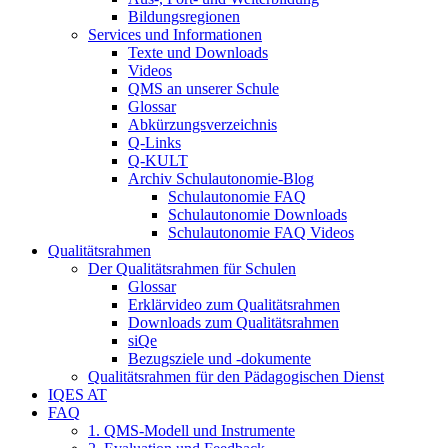
Bildungsregionen
Services und Informationen
Texte und Downloads
Videos
QMS an unserer Schule
Glossar
Abkürzungsverzeichnis
Q-Links
Q-KULT
Archiv Schulautonomie-Blog
Schulautonomie FAQ
Schulautonomie Downloads
Schulautonomie FAQ Videos
Qualitätsrahmen
Der Qualitätsrahmen für Schulen
Glossar
Erklärvideo zum Qualitätsrahmen
Downloads zum Qualitätsrahmen
siQe
Bezugsziele und -dokumente
Qualitätsrahmen für den Pädagogischen Dienst
IQES AT
FAQ
1. QMS-Modell und Instrumente